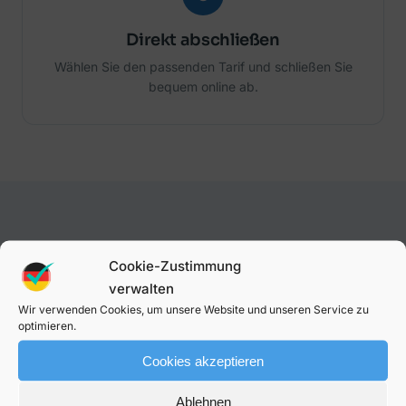
Direkt abschließen
Wählen Sie den passenden Tarif und schließen Sie
bequem online ab.
Darum mit uns vergleichen
Cookie-Zustimmung
Unabhängig, transparent und auf Deutschland
verwalten
zugeschnitten.
Wir verwenden Cookies, um unsere Website und unseren Service zu
optimieren.
Cookies akzeptieren
✓
€
Ablehnen