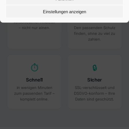
Unabhängig
Bestes Preis-
Einstellungen anzeigen
Leistungs-
Wir vergleichen Tarife
Verhältnis
verschiedener Anbieter
– nicht nur einen.
Den passenden Schutz
finden, ohne zu viel zu
zahlen.
⏱
🔒
Schnell
Sicher
In wenigen Minuten
SSL-verschlüsselt und
zum passenden Tarif –
DSGVO-konform – Ihre
komplett online.
Daten sind geschützt.