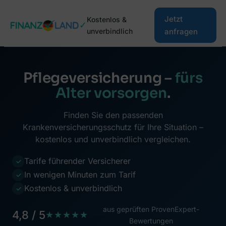
Zum
Jetzt
Kostenlos &
Inhalt
✓
unverbindlich
anfragen
springen
Pflegeversicherung –
fürs
Alter vorsorgen
.
Finden Sie den passenden
Krankenversicherungsschutz für Ihre Situation –
kostenlos und unverbindlich vergleichen.
Tarife führender Versicherer
✓
In wenigen Minuten zum Tarif
✓
Kostenlos & unverbindlich
✓
aus geprüften ProvenExpert-
4,8 / 5
★★★★★
Bewertungen